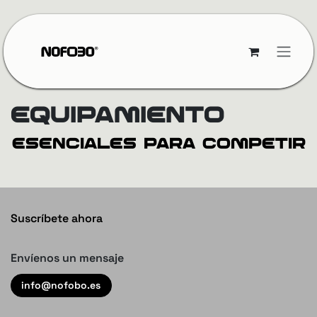
Ir al contenido
EQUIPAMIENTO
ESENCIALES PARA COMPETIR
Suscríbete ahora
Envíenos un mensaje
info@nofob​​​​o.es