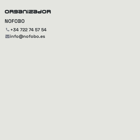
Organizador
NOFOBO
+34 722 74 57 54
info@nofobo.es
Compartir
Descubra lo que la gente ve y dice sobre este evento,
y únase a la conversación.